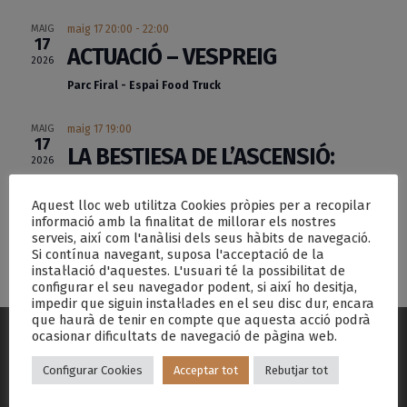
MAIG
maig 17 20:00
-
22:00
17
ACTUACIÓ – VESPREIG
2026
Parc Firal - Espai Food Truck
MAIG
maig 17 19:00
17
LA BESTIESA DE L’ASCENSIÓ:
2026
MOSTRA DE BALLS
Aquest lloc web utilitza Cookies pròpies per a recopilar
informació amb la finalitat de millorar els nostres
serveis, així com l'anàlisi dels seus hàbits de navegació.
Si contínua navegant, suposa l'acceptació de la
instal·lació d'aquestes. L'usuari té la possibilitat de
configurar el seu navegador podent, si així ho desitja,
impedir que siguin instal·lades en el seu disc dur, encara
que haurà de tenir en compte que aquesta acció podrà
ocasionar dificultats de navegació de pàgina web.
Configurar Cookies
Acceptar tot
Rebutjar tot