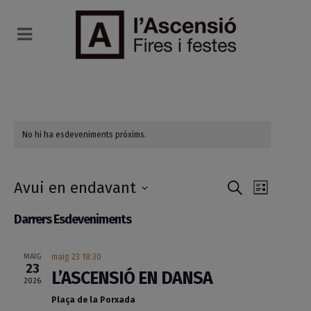
No hi ha esdeveniments pròxims.
Navega
Navega
Avui en endavant
Cerca
List
de
Selecciona
visual
Darrers Esdeveniments
una
visuali
i
data.
Esdeve
MAIG
maig 23 18:30
23
cerca
L’ASCENSIÓ EN DANSA
2026
d'Esde
Plaça de la Porxada