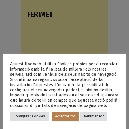
FERIMET
Aquest lloc web utilitza Cookies pròpies per a recopilar
informació amb la finalitat de millorar els nostres
serveis, així com l'anàlisi dels seus hàbits de navegació.
WATER SYSTEM 31
Si contínua navegant, suposa l'acceptació de la
instal·lació d'aquestes. L'usuari té la possibilitat de
configurar el seu navegador podent, si així ho desitja,
impedir que siguin instal·lades en el seu disc dur, encara
que haurà de tenir en compte que aquesta acció podrà
ocasionar dificultats de navegació de pàgina web.
Configurar Cookies
Acceptar tot
Rebutjar tot