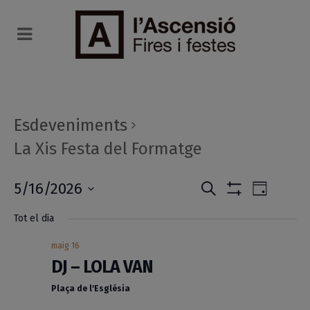
Esdeveniments
La Xis Festa del Formatge
Navegaci
Navega
5/16/2026
Cerca
Dia
Mostrar
de
Selecciona
visual
Filtres
Tot el dia
una
visuali
i
data.
Esdeve
maig 16
DJ – LOLA VAN
cerca
Plaça de l'Església
d'Esdeve