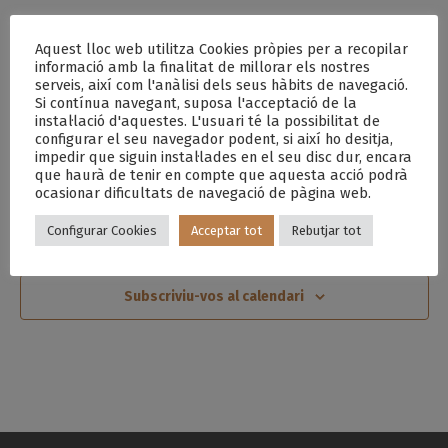
17:00
Aquest lloc web utilitza Cookies pròpies per a recopilar
maig 16 17:00
-
20:00
informació amb la finalitat de millorar els nostres
serveis, així com l'anàlisi dels seus hàbits de navegació.
TALLER INFANTIL: D’ON SURT LA
Si contínua navegant, suposa l'acceptació de la
LLET PER FER FORMATGE?
instal·lació d'aquestes. L'usuari té la possibilitat de
configurar el seu navegador podent, si així ho desitja,
Plaça de l'Església
impedir que siguin instal·lades en el seu disc dur, encara
que haurà de tenir en compte que aquesta acció podrà
ocasionar dificultats de navegació de pàgina web.
Configurar Cookies
Acceptar tot
Rebutjar tot
Dia anterior
Següent dia
Subscriviu-vos al calendari