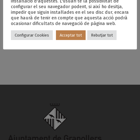
instal·lació d'aquestes. L'usuari té la possibilitat de
11:00 - 21:00
configurar el seu navegador podent, si així ho desitja,
impedir que siguin instal·lades en el seu disc dur, encara
Categoria d'Esdeveniment:
que haurà de tenir en compte que aquesta acció podrà
ocasionar dificultats de navegació de pàgina web.
La Xis Festa del Formatge
Configurar Cookies
Acceptar tot
Rebutjar tot
TALLERS INFANTILS
CIRCUIT D’AVENTURA