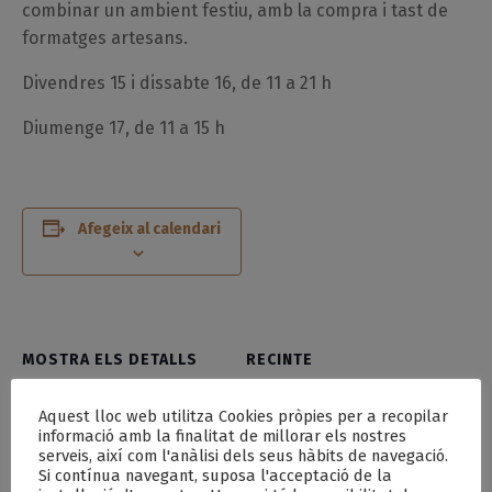
combinar un ambient festiu, amb la compra i tast de
formatges artesans.
Divendres 15 i dissabte 16, de 11 a 21 h
Diumenge 17, de 11 a 15 h
Afegeix al calendari
MOSTRA ELS DETALLS
RECINTE
Data:
Plaça de l’Església
Aquest lloc web utilitza Cookies pròpies per a recopilar
maig 15
informació amb la finalitat de millorar els nostres
serveis, així com l'anàlisi dels seus hàbits de navegació.
Si contínua navegant, suposa l'acceptació de la
Hora: