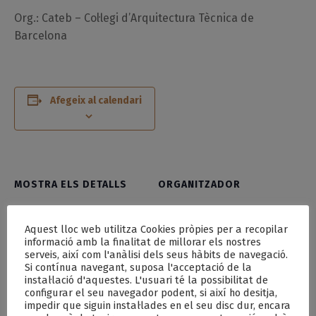
Org.: Cateb – Col·legi d’Arquitectura Tècnica de
Barcelona
Afegeix al calendari
MOSTRA ELS DETALLS
ORGANITZADOR
Data:
Cateb Delegació Vallès
Aquest lloc web utilitza Cookies pròpies per a recopilar
31 31+00:00 maig 31+00:00
Oriental
informació amb la finalitat de millorar els nostres
2025
serveis, així com l'anàlisi dels seus hàbits de navegació.
Si contínua navegant, suposa l'acceptació de la
Hora:
instal·lació d'aquestes. L'usuari té la possibilitat de
configurar el seu navegador podent, si així ho desitja,
10:30 - 13:30
impedir que siguin instal·lades en el seu disc dur, encara