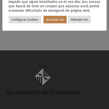
impedir que siguin instal·lades en el seu disc dur, encara
que haurà de tenir en compte que aquesta acció podrà
ocasionar dificultats de navegació de pàgina web.
FOTOMATÓ DEL
PASSACARRERS DE L’ASCENSIÓ AMB ELS GEGANTS
TOUR
DE LA CIUTAT
Configurar Cookies
Acceptar tot
Rebutjar tot