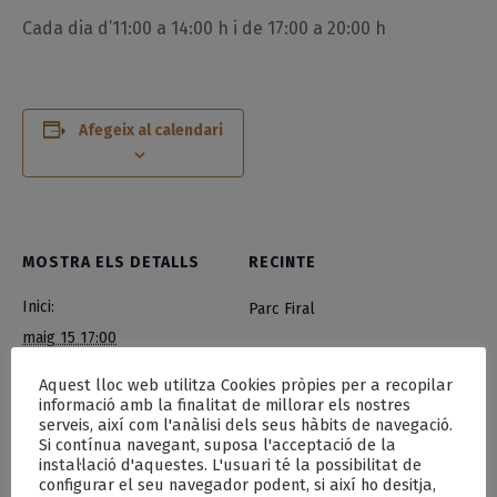
Cada dia d’11:00 a 14:00 h i de 17:00 a 20:00 h
Afegeix al calendari
MOSTRA ELS DETALLS
RECINTE
Inici:
Parc Firal
maig 15 17:00
Finalització:
Aquest lloc web utilitza Cookies pròpies per a recopilar
informació amb la finalitat de millorar els nostres
maig 17 20:00
serveis, així com l'anàlisi dels seus hàbits de navegació.
Si contínua navegant, suposa l'acceptació de la
Categoria d'Esdeveniment:
instal·lació d'aquestes. L'usuari té la possibilitat de
configurar el seu navegador podent, si així ho desitja,
L' Ascensió al Parc Firal