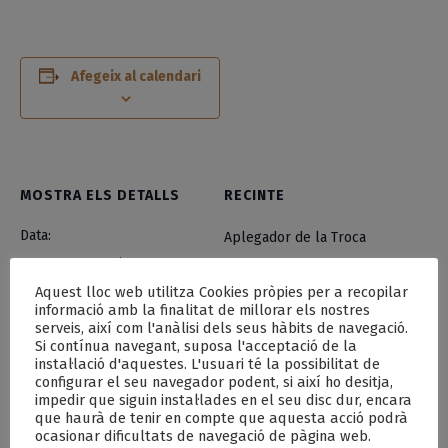
Afegeix al calendari
MOSTRA ELS DETALLS
RECINTE
Data:
Aplegador de la Troca
29 29+00:00 maig 29+00:00
2025
Aquest lloc web utilitza Cookies pròpies per a recopilar
informació amb la finalitat de millorar els nostres
serveis, així com l'anàlisi dels seus hàbits de navegació.
Hora:
Si contínua navegant, suposa l'acceptació de la
20:30
instal·lació d'aquestes. L'usuari té la possibilitat de
configurar el seu navegador podent, si així ho desitja,
impedir que siguin instal·lades en el seu disc dur, encara
que haurà de tenir en compte que aquesta acció podrà
Cercavila de la Mulassa
Hort amb productes de temporada
ocasionar dificultats de navegació de pàgina web.