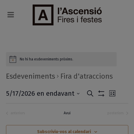
No hi ha esdeveniments pròxims.
Esdeveniments
Fira d'atraccions
Navegaci
Navega
5/17/2026 en endavant
Cerca
List
Mostrar
de
Selecciona
visual
Filtres
una
visuali
Esdeveniments
Esdeveniments
anteriors
Avui
posteriors
i
data.
Esdeve
cerca
Subscriviu-vos al calendari